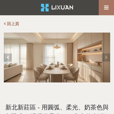
回上頁
新北新莊區 - 用圓弧、柔光、奶茶色與